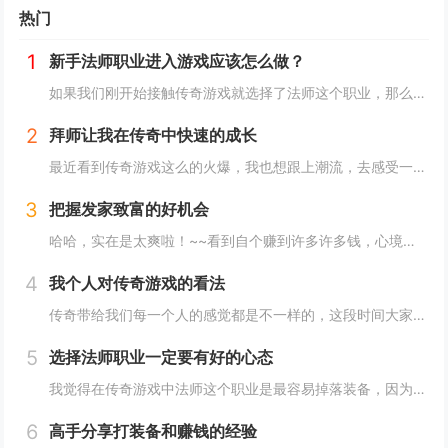
热门
1
新手法师职业进入游戏应该怎么做？
如果我们刚开始接触传奇游戏就选择了法师这个职业，那么可以享受到比较好的视觉效果，因为法师这个职业的技能是非常炫酷的。而且这个职业也有许多的女性玩家在玩。当我们进入游戏，以后我们可以选择自己的游戏职业。我们可以直接选择法师职业性别的话，我们...
2
拜师让我在传奇中快速的成长
最近看到传奇游戏这么的火爆，我也想跟上潮流，去感受一下游戏的乐趣。但是也不知道为什么，不管我怎么玩，都很难强大起来，这样自然也就无法体验到游戏的乐趣，所以在我自己尝试了几天以后，我发现我对于这款游戏真的没有感觉，于是就想要放弃。也就是这个...
3
把握发家致富的好机会
哈哈，实在是太爽啦！~~看到自个赚到许多许多钱，心境是反常的高兴啊。。尽管这些钱，仅仅在新开传奇私服中，才干运用，但也不错啦。。在传奇的国际，能实现变成百万富翁的梦也很赞！~~嘿嘿，通知我们个发财致富的秘密哦，错过了这个时机，你会很惋惜的！...
4
我个人对传奇游戏的看法
传奇带给我们每一个人的感觉都是不一样的，这段时间大家都在不断的争论平衡点这个问题，我觉得传奇对于这个问题设定的就非常合理，每个职业都相互克制，每个职业又能互相弥补，这是传奇里面做的非常完美的表现，暂时这个职业是传奇，里面一个近战强大的职业...
5
选择法师职业一定要有好的心态
我觉得在传奇游戏中法师这个职业是最容易掉落装备，因为法师这个职业比较脆弱，所以在游戏中经常死亡。但是在这里我并不是说法师职业不厉害，法师最厉害的技能就是魔法技能，但是这个职业本身也存在着许多的缺点。血比较少就是法师最大的致命弱点。无论是在...
6
高手分享打装备和赚钱的经验