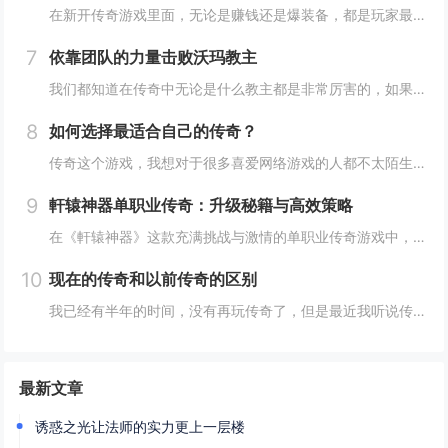
在新开传奇游戏里面，无论是赚钱还是爆装备，都是玩家最为关心的话题，是玩家讨论的最多的一个话题，有哪些地方是比较容易赚钱和打装备的呢？记得我在这里就和大家一起分享一下打装备和赚钱的一些游戏心得，希望能够帮助大家在传奇中快速的成长。...
7
依靠团队的力量击败沃玛教主
我们都知道在传奇中无论是什么教主都是非常厉害的，如果我们在游戏中想要单挑教主的话，结局是非常凄凉的。我现在的等级已经达到了30级。我在游戏中选择的是法师职业，不过以我的能力还是没有办法单挑教主，因为这个破事实在是太厉害了，所以想要成功的击...
8
如何选择最适合自己的传奇？
传奇这个游戏，我想对于很多喜爱网络游戏的人都不太陌生，因为就算你没有玩过这个游戏，也一定听说过他的大名，我们在玩传奇的时候都会选择一个自己喜欢的版本和职业，这样在传奇中才能体验到现实生活当中体验不到的乐趣，特别是很多的玩家都比较喜欢在游戏...
9
軒辕神器单职业传奇：升级秘籍与高效策略
在《軒辕神器》这款充满挑战与激情的单职业传奇游戏中，升级是每位玩家通往强者之路的必经之路。不同于传统多职业游戏，单职业设定让每位玩家都能体验到角色成长的独特魅力，但同时也对升级策略提出了更高要求。以下是一些实用的升级技巧与高效策略，助你在...
10
现在的传奇和以前传奇的区别
我已经有半年的时间，没有再玩传奇了，但是最近我听说传奇已经和以前有很大的区别，所以我就决定进传奇，看一看到底有哪些区别。我记得上次离开传奇的主要原因就是因为我的账号被盗了，所以之后我也没有再进入游戏，那个时候玩传奇，感觉真的非常有意思。可...
最新文章
诱惑之光让法师的实力更上一层楼