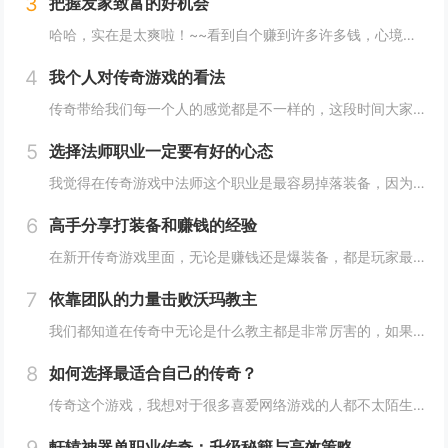
3
把握发家致富的好机会
哈哈，实在是太爽啦！~~看到自个赚到许多许多钱，心境是反常的高兴啊。。尽管这些钱，仅仅在新开传奇私服中，才干运用，但也不错啦。。在传奇的国际，能实现变成百万富翁的梦也很赞！~~嘿嘿，通知我们个发财致富的秘密哦，错过了这个时机，你会很惋惜的！...
4
我个人对传奇游戏的看法
传奇带给我们每一个人的感觉都是不一样的，这段时间大家都在不断的争论平衡点这个问题，我觉得传奇对于这个问题设定的就非常合理，每个职业都相互克制，每个职业又能互相弥补，这是传奇里面做的非常完美的表现，暂时这个职业是传奇，里面一个近战强大的职业...
5
选择法师职业一定要有好的心态
我觉得在传奇游戏中法师这个职业是最容易掉落装备，因为法师这个职业比较脆弱，所以在游戏中经常死亡。但是在这里我并不是说法师职业不厉害，法师最厉害的技能就是魔法技能，但是这个职业本身也存在着许多的缺点。血比较少就是法师最大的致命弱点。无论是在...
6
高手分享打装备和赚钱的经验
在新开传奇游戏里面，无论是赚钱还是爆装备，都是玩家最为关心的话题，是玩家讨论的最多的一个话题，有哪些地方是比较容易赚钱和打装备的呢？记得我在这里就和大家一起分享一下打装备和赚钱的一些游戏心得，希望能够帮助大家在传奇中快速的成长。...
7
依靠团队的力量击败沃玛教主
我们都知道在传奇中无论是什么教主都是非常厉害的，如果我们在游戏中想要单挑教主的话，结局是非常凄凉的。我现在的等级已经达到了30级。我在游戏中选择的是法师职业，不过以我的能力还是没有办法单挑教主，因为这个破事实在是太厉害了，所以想要成功的击...
8
如何选择最适合自己的传奇？
传奇这个游戏，我想对于很多喜爱网络游戏的人都不太陌生，因为就算你没有玩过这个游戏，也一定听说过他的大名，我们在玩传奇的时候都会选择一个自己喜欢的版本和职业，这样在传奇中才能体验到现实生活当中体验不到的乐趣，特别是很多的玩家都比较喜欢在游戏...
軒辕神器单职业传奇：升级秘籍与高效策略