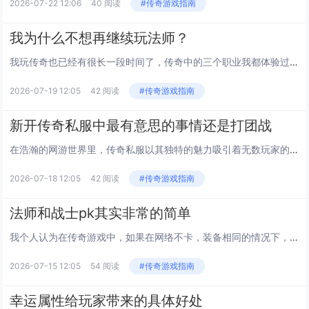
2026-07-22 12:06
40 阅读
#传奇游戏指南
我为什么不想再继续玩法师？
我玩传奇也已经有很长一段时间了，传奇中的三个职业我都体验过，其实无论玩的是什么游戏我都是三分钟热度，因为我玩不了很长的时间，就会觉得腻了。就拿传奇这个游戏来说，传奇还算的上是我比较喜欢的一款游戏，我玩传奇的时间比玩其他的游戏要长了很多，也...
2026-07-19 12:05
42 阅读
#传奇游戏指南
新开传奇私服中最有意思的事情还是打团战
在浩瀚的网游世界里，传奇私服以其独特的魅力吸引着无数玩家的目光，尤其是在那些追求经典与激情碰撞的玩家群体中。新开传奇私服，作为这个领域的新鲜血液，不仅继承了原版游戏的精髓，更在创新与怀旧之间找到了完美的平衡点。而在这些新开服务器中，最令人...
2026-07-18 12:05
42 阅读
#传奇游戏指南
法师和战士pk其实非常的简单
我个人认为在传奇游戏中，如果在网络不卡，装备相同的情况下，战士职业根本就不会是法师的对手。为什么这么说呢？接下来就由我给大家分析一下。在这里我也只是针对战士这个职业，根据自己的经验来谈，如果有说的不好的地方，也请大家能够多多的包涵。...
2026-07-15 12:05
54 阅读
#传奇游戏指南
幸运属性给玩家带来的具体好处