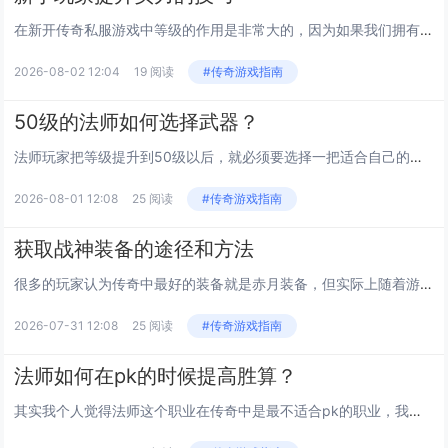
在新开传奇私服游戏中等级的作用是非常大的，因为如果我们拥有很好的技能，很高的等级，我们的战斗能力也会变得强大。战士这个职业就是一个典型的代表，对于等级的要求是非常高的，随着等级的提升，暂时这个职业的剑法也会变得越来越犀利，而且野蛮冲撞也能...
2026-08-02 12:04
19 阅读
#传奇游戏指南
50级的法师如何选择武器？
法师玩家把等级提升到50级以后，就必须要选择一把适合自己的武器，而在传奇中，50级的法师有两种武器可以选择，第一把武器是神佑权杖，还有一把武器是噬魂法杖。那么到底哪一把武器要更加适合法师玩家佩戴了？今天我们就来好好的分析一下。 首先我...
2026-08-01 12:08
25 阅读
#传奇游戏指南
获取战神装备的途径和方法
很多的玩家认为传奇中最好的装备就是赤月装备，但实际上随着游戏不断的演变和更新，一方面增加了一些新的地图，同时也增加了一些新的怪物和新的装备，毕竟老的装备大多数的玩家都已经拥有了，所以更新出一些新的装备也是为了让玩家有更多的追求。现在在赤月...
2026-07-31 12:08
25 阅读
#传奇游戏指南
法师如何在pk的时候提高胜算？
其实我个人觉得法师这个职业在传奇中是最不适合pk的职业，我相信很多的玩家也都有和我一样的感觉。法师在和其他职业pk的时候基本上是输多赢少的，因为我在传奇中选择的职业就是法师，那个时候我还以为是我自己的操作问题，要不就是没有好的装备，要不就...