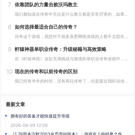
7
依靠团队的力量击败沃玛教主
我们都知道在传奇中无论是什么教主都是非常厉害的，如果我们在游戏中想要单挑教主的话，结局是非常凄凉的。我现在的等级已经达到了30级。我在游戏中选择的是法师职业，不过以我的能力还是没有办法单挑教主，因为这个破事实在是太厉害了，所以想要成功的击...
8
如何选择最适合自己的传奇？
传奇这个游戏，我想对于很多喜爱网络游戏的人都不太陌生，因为就算你没有玩过这个游戏，也一定听说过他的大名，我们在玩传奇的时候都会选择一个自己喜欢的版本和职业，这样在传奇中才能体验到现实生活当中体验不到的乐趣，特别是很多的玩家都比较喜欢在游戏...
9
軒辕神器单职业传奇：升级秘籍与高效策略
在《軒辕神器》这款充满挑战与激情的单职业传奇游戏中，升级是每位玩家通往强者之路的必经之路。不同于传统多职业游戏，单职业设定让每位玩家都能体验到角色成长的独特魅力，但同时也对升级策略提出了更高要求。以下是一些实用的升级技巧与高效策略，助你在...
10
现在的传奇和以前传奇的区别
我已经有半年的时间，没有再玩传奇了，但是最近我听说传奇已经和以前有很大的区别，所以我就决定进传奇，看一看到底有哪些区别。我记得上次离开传奇的主要原因就是因为我的账号被盗了，所以之后我也没有再进入游戏，那个时候玩传奇，感觉真的非常有意思。可...
最新文章
拥有好的装备才能快速提升等级
2026-08-09 12:09
《1.76我本沉默2003金币原始版本》：游戏史上的经典之作