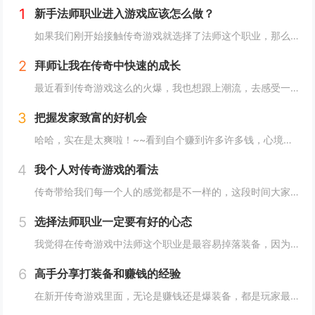
1
新手法师职业进入游戏应该怎么做？
如果我们刚开始接触传奇游戏就选择了法师这个职业，那么可以享受到比较好的视觉效果，因为法师这个职业的技能是非常炫酷的。而且这个职业也有许多的女性玩家在玩。当我们进入游戏，以后我们可以选择自己的游戏职业。我们可以直接选择法师职业性别的话，我们...
2
拜师让我在传奇中快速的成长
最近看到传奇游戏这么的火爆，我也想跟上潮流，去感受一下游戏的乐趣。但是也不知道为什么，不管我怎么玩，都很难强大起来，这样自然也就无法体验到游戏的乐趣，所以在我自己尝试了几天以后，我发现我对于这款游戏真的没有感觉，于是就想要放弃。也就是这个...
3
把握发家致富的好机会
哈哈，实在是太爽啦！~~看到自个赚到许多许多钱，心境是反常的高兴啊。。尽管这些钱，仅仅在新开传奇私服中，才干运用，但也不错啦。。在传奇的国际，能实现变成百万富翁的梦也很赞！~~嘿嘿，通知我们个发财致富的秘密哦，错过了这个时机，你会很惋惜的！...
4
我个人对传奇游戏的看法
传奇带给我们每一个人的感觉都是不一样的，这段时间大家都在不断的争论平衡点这个问题，我觉得传奇对于这个问题设定的就非常合理，每个职业都相互克制，每个职业又能互相弥补，这是传奇里面做的非常完美的表现，暂时这个职业是传奇，里面一个近战强大的职业...
5
选择法师职业一定要有好的心态
我觉得在传奇游戏中法师这个职业是最容易掉落装备，因为法师这个职业比较脆弱，所以在游戏中经常死亡。但是在这里我并不是说法师职业不厉害，法师最厉害的技能就是魔法技能，但是这个职业本身也存在着许多的缺点。血比较少就是法师最大的致命弱点。无论是在...
6
高手分享打装备和赚钱的经验
在新开传奇游戏里面，无论是赚钱还是爆装备，都是玩家最为关心的话题，是玩家讨论的最多的一个话题，有哪些地方是比较容易赚钱和打装备的呢？记得我在这里就和大家一起分享一下打装备和赚钱的一些游戏心得，希望能够帮助大家在传奇中快速的成长。...