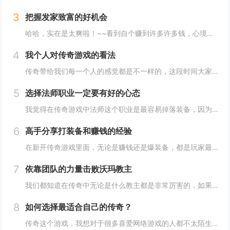
3
把握发家致富的好机会
哈哈，实在是太爽啦！~~看到自个赚到许多许多钱，心境是反常的高兴啊。。尽管这些钱，仅仅在新开传奇私服中，才干运用，但也不错啦。。在传奇的国际，能实现变成百万富翁的梦也很赞！~~嘿嘿，通知我们个发财致富的秘密哦，错过了这个时机，你会很惋惜的！...
4
我个人对传奇游戏的看法
传奇带给我们每一个人的感觉都是不一样的，这段时间大家都在不断的争论平衡点这个问题，我觉得传奇对于这个问题设定的就非常合理，每个职业都相互克制，每个职业又能互相弥补，这是传奇里面做的非常完美的表现，暂时这个职业是传奇，里面一个近战强大的职业...
5
选择法师职业一定要有好的心态
我觉得在传奇游戏中法师这个职业是最容易掉落装备，因为法师这个职业比较脆弱，所以在游戏中经常死亡。但是在这里我并不是说法师职业不厉害，法师最厉害的技能就是魔法技能，但是这个职业本身也存在着许多的缺点。血比较少就是法师最大的致命弱点。无论是在...
6
高手分享打装备和赚钱的经验
在新开传奇游戏里面，无论是赚钱还是爆装备，都是玩家最为关心的话题，是玩家讨论的最多的一个话题，有哪些地方是比较容易赚钱和打装备的呢？记得我在这里就和大家一起分享一下打装备和赚钱的一些游戏心得，希望能够帮助大家在传奇中快速的成长。...
7
依靠团队的力量击败沃玛教主
我们都知道在传奇中无论是什么教主都是非常厉害的，如果我们在游戏中想要单挑教主的话，结局是非常凄凉的。我现在的等级已经达到了30级。我在游戏中选择的是法师职业，不过以我的能力还是没有办法单挑教主，因为这个破事实在是太厉害了，所以想要成功的击...
8
如何选择最适合自己的传奇？
传奇这个游戏，我想对于很多喜爱网络游戏的人都不太陌生，因为就算你没有玩过这个游戏，也一定听说过他的大名，我们在玩传奇的时候都会选择一个自己喜欢的版本和职业，这样在传奇中才能体验到现实生活当中体验不到的乐趣，特别是很多的玩家都比较喜欢在游戏...