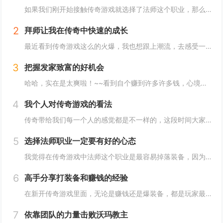
如果我们刚开始接触传奇游戏就选择了法师这个职业，那么可以享受到比较好的视觉效果，因为法师这个职业的技能是非常炫酷的。而且这个职业也有许多的女性玩家在玩。当我们进入游戏，以后我们可以选择自己的游戏职业。我们可以直接选择法师职业性别的话，我们...
2
拜师让我在传奇中快速的成长
最近看到传奇游戏这么的火爆，我也想跟上潮流，去感受一下游戏的乐趣。但是也不知道为什么，不管我怎么玩，都很难强大起来，这样自然也就无法体验到游戏的乐趣，所以在我自己尝试了几天以后，我发现我对于这款游戏真的没有感觉，于是就想要放弃。也就是这个...
3
把握发家致富的好机会
哈哈，实在是太爽啦！~~看到自个赚到许多许多钱，心境是反常的高兴啊。。尽管这些钱，仅仅在新开传奇私服中，才干运用，但也不错啦。。在传奇的国际，能实现变成百万富翁的梦也很赞！~~嘿嘿，通知我们个发财致富的秘密哦，错过了这个时机，你会很惋惜的！...
4
我个人对传奇游戏的看法
传奇带给我们每一个人的感觉都是不一样的，这段时间大家都在不断的争论平衡点这个问题，我觉得传奇对于这个问题设定的就非常合理，每个职业都相互克制，每个职业又能互相弥补，这是传奇里面做的非常完美的表现，暂时这个职业是传奇，里面一个近战强大的职业...
5
选择法师职业一定要有好的心态
我觉得在传奇游戏中法师这个职业是最容易掉落装备，因为法师这个职业比较脆弱，所以在游戏中经常死亡。但是在这里我并不是说法师职业不厉害，法师最厉害的技能就是魔法技能，但是这个职业本身也存在着许多的缺点。血比较少就是法师最大的致命弱点。无论是在...
6
高手分享打装备和赚钱的经验
在新开传奇游戏里面，无论是赚钱还是爆装备，都是玩家最为关心的话题，是玩家讨论的最多的一个话题，有哪些地方是比较容易赚钱和打装备的呢？记得我在这里就和大家一起分享一下打装备和赚钱的一些游戏心得，希望能够帮助大家在传奇中快速的成长。...
7
依靠团队的力量击败沃玛教主