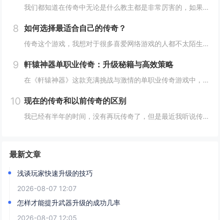
我们都知道在传奇中无论是什么教主都是非常厉害的，如果我们在游戏中想要单挑教主的话，结局是非常凄凉的。我现在的等级已经达到了30级。我在游戏中选择的是法师职业，不过以我的能力还是没有办法单挑教主，因为这个破事实在是太厉害了，所以想要成功的击...
8
如何选择最适合自己的传奇？
传奇这个游戏，我想对于很多喜爱网络游戏的人都不太陌生，因为就算你没有玩过这个游戏，也一定听说过他的大名，我们在玩传奇的时候都会选择一个自己喜欢的版本和职业，这样在传奇中才能体验到现实生活当中体验不到的乐趣，特别是很多的玩家都比较喜欢在游戏...
9
軒辕神器单职业传奇：升级秘籍与高效策略
在《軒辕神器》这款充满挑战与激情的单职业传奇游戏中，升级是每位玩家通往强者之路的必经之路。不同于传统多职业游戏，单职业设定让每位玩家都能体验到角色成长的独特魅力，但同时也对升级策略提出了更高要求。以下是一些实用的升级技巧与高效策略，助你在...
10
现在的传奇和以前传奇的区别
我已经有半年的时间，没有再玩传奇了，但是最近我听说传奇已经和以前有很大的区别，所以我就决定进传奇，看一看到底有哪些区别。我记得上次离开传奇的主要原因就是因为我的账号被盗了，所以之后我也没有再进入游戏，那个时候玩传奇，感觉真的非常有意思。可...
最新文章
浅谈玩家快速升级的技巧
2026-08-07 12:07
怎样才能提升武器升级的成功几率
2026-08-07 12:05